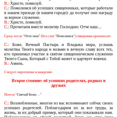
В.:
Христе, помилуй.
С.:
Помолимся об усопших священниках, которые работали
в нашем приходе (в нашем городе): да получат они награду
за верное служение.
В.:
Христе, помилуй.
С.:
Прочитаем вместе молитву Господню: Отче наш
…
Сразу после
“
Отче наш
” (без слов
“
Помолимся
”) священник произносит:
С.:
Боже, Вечный Пастырь и Владыка мира, услышь
молитвы Твоего народа и возьми в вечную славу всех тех,
кто принимал участие в святом священническом служении
Твоего Сына, Который с Тобой живет и цартвует вовеки.
В.:
Аминь.
Следует окропление и каждение.
Второе стояние: об усопших родителях, родных и
друзьях
Поется
“
Святый Боже
…
”
С.:
Возлюбленные, многие из вас вспоминают сейчас своих
усопших родителей. Поблагодарим их за все труды, за
жизнь, за их добрый пример, который они показывали нам.