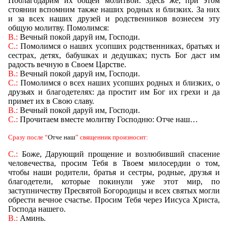
Поблагодарим их общей молитвой. Здесь же, при этом
стоянии вспомним также наших родных и близких. За них
и за всех наших друзей и родственников вознесем эту
общую молитву. Помолимся:
В.:
Вечный покой даруй им, Господи.
С.:
Помолимся о наших усопших родственниках, братьях и
сестрах, детях, бабушках и дедушках; пусть Бог даст им
радость вечную в Своем Царстве.
В.:
Вечный покой даруй им, Господи.
С.:
Помолимся о всех наших усопших родных и близких, о
друзьях и благодетелях: да простит им Бог их грехи и да
примет их в Свою славу.
В.:
Вечный покой даруй им, Господи.
С.:
Прочитаем вместе молитву Господню: Отче наш
…
Сразу после
“
Отче наш
”
священник произносит:
С.:
Боже, Дарующий прощение и возлюбивший спасение
человечества, просим Тебя в Твоем милосердии о том,
чтобы наши родители, братья и сестры, родные, друзья и
благодетели, которые покинули уже этот мир, по
заступничеству Пресвятой Богородицы и всех святых могли
обрести вечное счастье. Просим Тебя через Иисуса Христа,
Господа нашего.
В.:
Аминь.