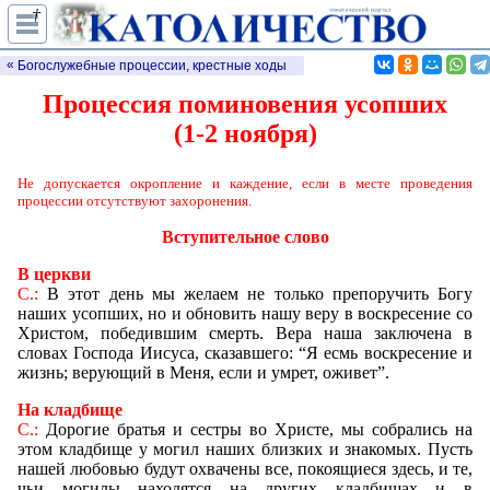
†
Процессия поминовения усопших
Для католиков латинского обряда. 
Богослужебные процессии, крестные ходы
кн.: Малый требник. М., 2000.
Процессия поминовения усопших
(1-2 ноября)
Не допускается окропление и каждение, если в месте проведения
процессии отсутствуют захоронения.
Вступительное слово
В церкви
С.:
В этот день мы желаем не только препоручить Богу
наших усопших, но и обновить нашу веру в воскресение со
Христом, победившим смерть. Вера наша заключена в
словах Господа Иисуса, сказавшего: “Я есмь воскресение и
жизнь; верующий в Меня, если и умрет, оживет”.
На кладбище
С.:
Дорогие братья и сестры во Христе, мы собрались на
этом кладбище у могил наших близких и знакомых. Пусть
нашей любовью будут охвачены все, покоящиеся здесь, и те,
чьи могилы находятся на других кладбищах и в