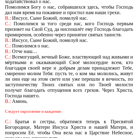
ходатайствовал о нас.
Помолимся Богу о нас, собравшихся здесь, чтобы Господь
дал нам время на покаяние и простил нам наши грехи.
В.:
Иисусе, Сыне Божий, помилуй нас.
С.:
Помолимся за того среди нас, кого Господь первым
призовет на Свой Суд, да ниспошлёт ему Господь благодать
примирения, особенно через принятие святых таинств.
В.:
Иисусе, Сыне Божий, помилуй нас.
С.:
Помолимся о нас.
В.:
Отче наш
…
С.:
Всемогущий, вечный Боже, властвующий над живыми и
мёртвыми и оказывающий Своё милосердие всем, кто
благодаря своей вере и добрым делам принадлежит Тебе,
смиренно молим Тебя: пусть те, о ком мы молились, живут
ли они еще на этом свете или уже перешли в вечность, по
заступничеству Твоих святых или по Твоей милости
получат благодать отпущения всех грехов. Через Христа,
Господа нашего.
В.:
Аминь.
Следует окропление и каждение.
С.:
Братья и сестры, обратимся теперь к Пресвятой
Богородице, Матери Иисуса Христа и нашей Матери, и
попросим Её, чтобы Она вела нас в Царствие Небесное,