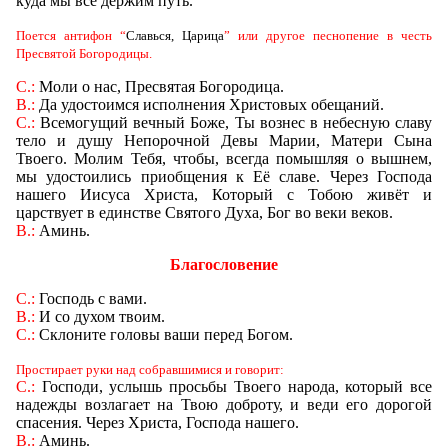
куда мы все держим путь.
Поется антифон
“
Славься, Царица
”
или другое песнопение в честь
Пресвятой Богородицы.
С.:
Моли о нас, Пресвятая Богородица.
В.:
Да удостоимся исполнения Христовых обещаний.
С.:
Всемогущий вечный Боже, Ты вознес в небесную славу
тело и душу Непорочной Девы Марии, Матери Сына
Твоего. Молим Тебя, чтобы, всегда помышляя о вышнем,
мы удостоились приобщения к Её славе. Через Господа
нашего Иисуса Христа, Который с Тобою живёт и
царствует в единстве Святого Духа, Бог во веки веков.
В.:
Аминь.
Благословение
С
.:
Господь с вами.
В.:
И со духом твоим.
С.:
Склоните головы ваши перед Богом.
Простирает руки над собравшимися и говорит:
С.:
Господи, услышь просьбы Твоего народа, который все
надежды возлагает на Твою доброту, и веди его дорогой
спасения. Через Христа, Господа нашего.
В.:
Аминь.