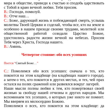
мира в обществе, приведи к счастью и сподобь царствовать
с Тобой в краю вечной любви. Тебя просим.
В.:
Господи, помилуй.
В.:
Отче наш
…
С.:
Боже, дарующий жизнь и побеждающий смерть, услышь
молитвы Твоей Церкви и соделай, чтобы все, кто на земле и
особенно в нашем приходе своими трудами, молитвой или
общественной работой созидали Царство Божие,
удостоились радости жизни вечной на небесах. Просим
Тебя через Христа, Господа нашего.
В.:
Аминь.
Четвертое стояние: обо всех усопших
Поется
“
Святый Боже
…
”
С.:
Помолимся обо всех усопших: сначала о тех, кто
покоится на этом кладбище (на кладбищах нашего города),
а затем о тех, кто покоится в других местах, и тех, чей прах
остался на полях сражений или развеялся вокруг лагерей.
Наши мысли полны любви к тем, кто пожертвовал своей
жизнью за свободу нашей отчизны и других народов. Мы
вспоминаем тех усопших, о которых уже никто не помнит.
Мы вверяем их милосердию Божию.
Помолимся о всех, кто покоится на этом кладбище: да