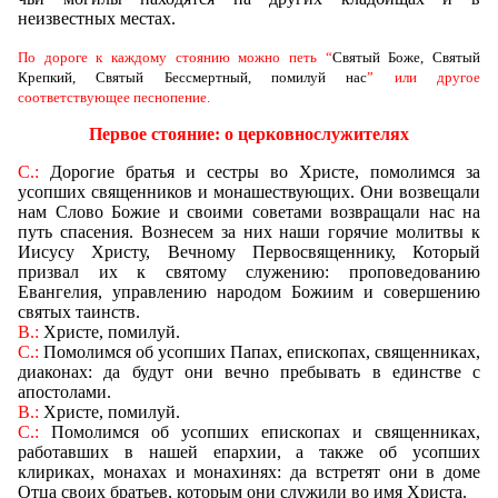
неизвестных местах.
По дороге к каждому стоянию можно петь “
Святый Боже, Святый
Крепкий, Святый Бессмертный, помилуй нас
” или другое
соответствующее песнопение.
Первое стояние: о церковнослужителях
С.:
Дорогие братья и сестры во Христе, помолимся за
усопших священников и монашествующих. Они возвещали
нам Слово Божие и своими советами возвращали нас на
путь спасения. Вознесем за них наши горячие молитвы к
Иисусу Христу, Вечному Первосвященнику, Который
призвал их к святому служению: проповедованию
Евангелия, управлению народом Божиим и совершению
святых таинств.
В.:
Христе, помилуй.
С.:
Помолимся об усопших Папах, епископах, священниках,
диаконах: да будут они вечно пребывать в единстве с
апостолами.
В.:
Христе, помилуй.
С.:
Помолимся об усопших епископах и священниках,
работавших в нашей епархии, а также об усопших
клириках, монахах и монахинях: да встретят они в доме
Отца своих братьев, которым они служили во имя Христа.