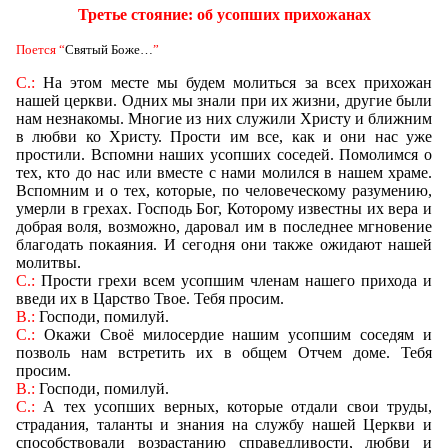
Третье стояние: об усопших прихожанах
Поется
“
Святый Боже
…
”
С.:
На этом месте мы будем молиться за всех прихожан
нашей церкви. Одних мы знали при их жизни, другие были
нам незнакомы. Многие из них служили Христу и ближним
в любви ко Христу. Прости им все, как и они нас уже
простили. Вспомни наших усопших соседей. Помолимся о
тех, кто до нас или вместе с нами молился в нашем храме.
Вспомним и о тех, которые, по человеческому разумению,
умерли в грехах. Господь Бог, Которому известны их вера и
добрая воля, возможно, даровал им в последнее мгновение
благодать покаяния. И сегодня они также ожидают нашей
молитвы.
С.:
Прости грехи всем усопшим членам нашего прихода и
введи их в Царство Твое. Тебя просим.
В.:
Господи, помилуй.
С.:
Окажи Своё милосердие нашим усопшим соседям и
позволь нам встретить их в общем Отчем доме. Тебя
просим.
В.:
Господи, помилуй.
С.:
А тех усопших верных, которые отдали свои труды,
страдания, таланты и знания на службу нашей Церкви и
способствовали возрастанию справедливости, любви и