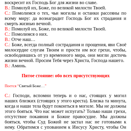
воскресит их Господь Бог для жизни во славе.
В.:
Помилуй их, Боже, по великой милости Твоей.
С
.:
Помолимся о тех, чьи могилы и останки рассеяны по
всему миру: да вознаградит Господь Бог их страдания и
смерть жизнью вечной.
В.:
Помилуй их, Боже, по великой милости Твоей.
С.:
Помолимся о них
.
В.:
Отче наш
…
С.:
Боже, всегда полный сострадания и прощения, яви Своё
милосердие слугам Твоим и прости им все грехи, чтобы,
освободившись от уз временного мира, они могли достичь
жизни вечной. Просим Тебя через Христа, Господа нашего.
В.:
Аминь.
Пятое стояние: обо всех присутствующих
Поется
“
Святый Боже
…
”
С.:
Господи, вспомни теперь и о нас, стоящих у могил
наших близких (стоящих у этого креста). Близка та минута,
когда и наши тела будут покоиться в могиле. Мы не должны
этого бояться. Что нас может испугать? Только наши грехи,
отсутствие покаяния и Божие правосудие. Мы должны
бояться, чтобы Суд Божий не застал нас не готовыми к
нему. Обратимся с упованием к Иисусу Христу, чтобы Он