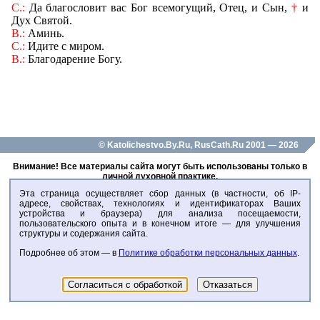
С.:
Да благословит вас Бог всемогущий, Отец, и Сын,
†
и
Дух Святой.
В.:
Аминь.
С.:
Идите с миром.
В.:
Благодарение Богу.
© Katolichestvo.By.Ru, RusCath.Ru 2001 — 2026
Внимание! Все материалы сайта могут быть использованы только в
личной духовной практике.
Любое воспроизведение данных материалов - только с разрешения
Эта страница осуществляет сбор данных (в частности, об IP-
администраторов сайта!
адресе, свойствах, технологиях и идентификаторах Ваших
устройства и браузера) для анализа посещаемости,
пользовательского опыта и в конечном итоге — для улучшения
структуры и содержания сайта.
Подробнее об этом — в
Политике обработки персональных данных
.
Согласиться с обработкой
Отказаться