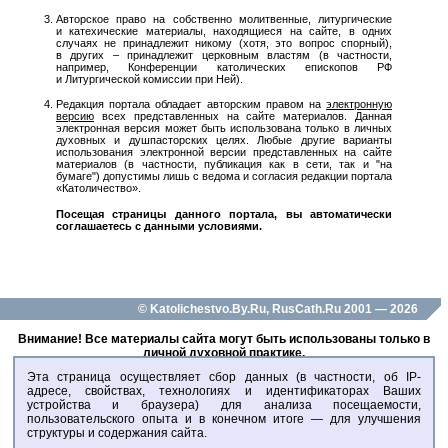
Авторское право на собственно молитвенные, литургические
и катехические материалы, находящиеся на сайте, в одних
случаях не принадлежит никому (хотя, это вопрос спорный),
в других – принадлежит церковным властям (в частности,
например, Конференции католических епископов РФ
и Литургической комиссии при Ней).
Редакция портала обладает авторским правом на
электронную
версию
всех представленных на сайте материалов. Данная
электронная версия может быть использована только в личных
духовных и душпасторских целях. Любые другие варианты
использования электронной версии представленных на сайте
материалов (в частности, публикация как в сети, так и "на
бумаге") допустимы лишь с ведома и согласия редакции портала
«Католичество».
Посещая страницы данного портала, вы автоматически
соглашаетесь с данными условиями.
© Katolichestvo.By.Ru, RusCath.Ru 2001 — 2026
Внимание! Все материалы сайта могут быть использованы только в
личной духовной практике.
Любое воспроизведение данных материалов - только с разрешения
Эта страница осуществляет сбор данных (в частности, об IP-
администраторов сайта!
адресе, свойствах, технологиях и идентификаторах Ваших
устройства и браузера) для анализа посещаемости,
пользовательского опыта и в конечном итоге — для улучшения
структуры и содержания сайта.