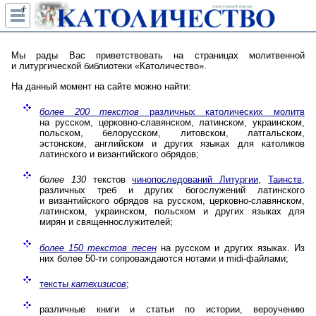
†
Главная страница
Мы рады Вас приветствовать на страницах молитвенной
и литургической библиотеки «Католичество».
На данный момент на сайте можно найти:
более 200 текстов
различных католических молитв
на русском, церковно-славянском, латинском, украинском,
польском, белорусском, литовском, латгальском,
эстонском, английском и других языках для католиков
латинского и византийского обрядов;
более 130
текстов
чинопоследований Литургии
,
Таинств
,
различных треб и других богослужений латинского
и византийского обрядов на русском, церковно-славянском,
латинском, украинском, польском и других языках для
мирян и священнослужителей;
более 150 текстов песен
на русском и других языках. Из
них более 50-ти сопроваждаются нотами и midi-файлами;
тексты
катехизисов
;
различные книги и статьи по истории, вероучению