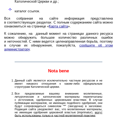
Католической Церкви и др.;
каталог ссылок.
Вся собранная на сайте информация представлена
в соответствующих разделах. С полным содержанием сайта можно
ознакомиться на странице «
Карта сайта
».
К сожалению, на данный момент на страницах данного ресурса
можно обнаружить большое количество различных ошибок
и неточностей. С ними ведется целенаправленная борьба, поэтому
в случае их обнаружения, пожалуйста,
сообщите об этом
администратору
.
Nota bene
Данный сайт является исключительно частным ресурсом и не
имеет никакого отношения к каким-либо официальным
структурам Католической церкви.
Все предлагаемые вашему вниманию молитвенные,
литургические и катехические материалы перепечатаны
с источников, одобренных церковными властями. В случае
публикации материалов, не имеющих подобного одобрения, они
будут сопровождаться символом "*" (звездочка) в загoловке.
Редакция сайта уведомляет вас, что молитвенные материалы,
не имеющие одобрения церковной властью (imprimatur),
могут
быть использованы только в частной молитвенной практике
.