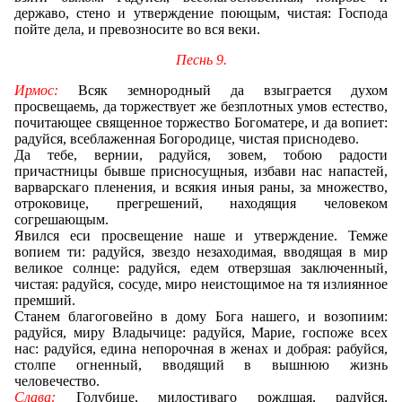
державо, стено и утверждение поющым, чистая: Господа
пойте дела, и превозносите во вся веки.
Песнь 9.
Ирмос:
Всяк земнородный да взыграется духом
просвещаемь, да торжествует же безплотных умов естество,
почитающее священное торжество Богоматере, и да вопиет:
радуйся, всеблаженная Богородице, чистая приснодево.
Да тебе, вернии, радуйся, зовем, тобою радости
причастницы бывше присносущныя, избави нас напастей,
варварскаго пленения, и всякия иныя раны, за множество,
отроковице, прегрешений, находящия человеком
согрешающым.
Явился еси просвещение наше и утверждение. Темже
вопием ти: радуйся, звездо незаходимая, вводящая в мир
великое солнце: радуйся, едем отверзшая заключенный,
чистая: радуйся, сосуде, миро неистощимое на тя излиянное
премший.
Станем благоговейно в дому Бога нашего, и возопиим:
радуйся, миру Владычице: радуйся, Марие, госпоже всех
нас: радуйся, едина непорочная в женах и добрая: рабуйся,
столпе огненный, вводящий в вышнюю жизнь
человечество.
Слава:
Голубице, милостиваго рождшая, радуйся,