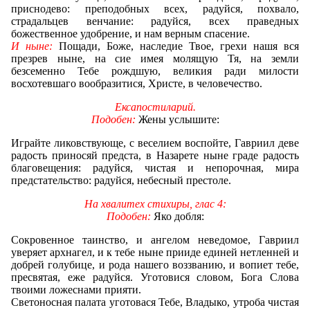
приснодево: преподобных всех, радуйся, похвало,
страдальцев венчание: радуйся, всех праведных
божественное удобрение, и нам верным спасение.
И ныне:
Пощади, Боже, наследие Твое, грехи нашя вся
презрев ныне, на сие имея молящую Тя, на земли
безсеменно Тебе рождшую, великия ради милости
восхотевшаго вообразитися, Христе, в человечество.
Ексапостиларий.
Подобен:
Жены услышите:
Играйте ликовствующе, с веселием воспойте, Гавриил деве
радость приносяй предста, в Назарете ныне граде радость
благовещения: радуйся, чистая и непорочная, мира
предстательство: радуйся, небесный престоле.
На хвалитех стихиры, глас 4:
Подобен:
Яко добля:
Сокровенное таинство, и ангелом неведомое, Гавриил
уверяет архнагел, и к тебе ныне прииде единей нетленней и
добрей голубице, и рода нашего воззванию, и вопиет тебе,
пресвятая, еже радуйся. Уготовися словом, Бога Слова
твоими ложеснами прияти.
Светоносная палата уготовася Тебе, Владыко, утроба чистая