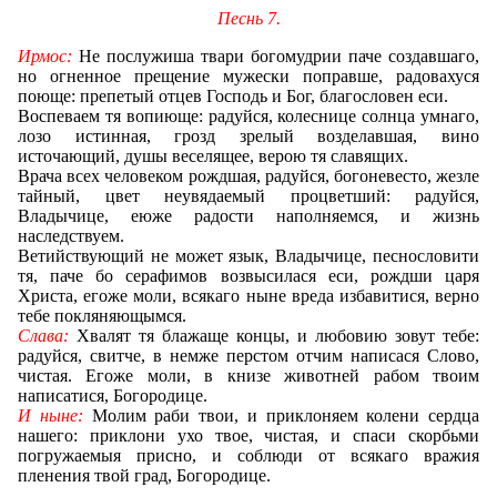
Песнь 7.
Ирмос:
Не послужиша твари богомудрии паче создавшаго,
но огненное прещение мужески поправше, радовахуся
поюще: препетый отцев Господь и Бог, благословен еси.
Воспеваем тя вопиюще: радуйся, колеснице солнца умнаго,
лозо истинная, грозд зрелый возделавшая, вино
источающий, душы веселящее, верою тя славящих.
Врача всех человеком рождшая, радуйся, богоневесто, жезле
тайный, цвет неувядаемый процветший: радуйся,
Владычице, еюже радости наполняемся, и жизнь
наследствуем.
Ветийствующий не может язык, Владычице, песнословити
тя, паче бо серафимов возвысилася еси, рождши царя
Христа, егоже моли, всякаго ныне вреда избавитися, верно
тебе покляняющымся.
Слава:
Хвалят тя блажаще концы, и любовию зовут тебе:
радуйся, свитче, в немже перстом отчим написася Слово,
чистая. Егоже моли, в книзе животней рабом твоим
написатися, Богородице.
И ныне:
Молим раби твои, и приклоняем колени сердца
нашего: приклони ухо твое, чистая, и спаси скорбьми
погружаемыя присно, и соблюди от всякаго вражия
пленения твой град, Богородице.