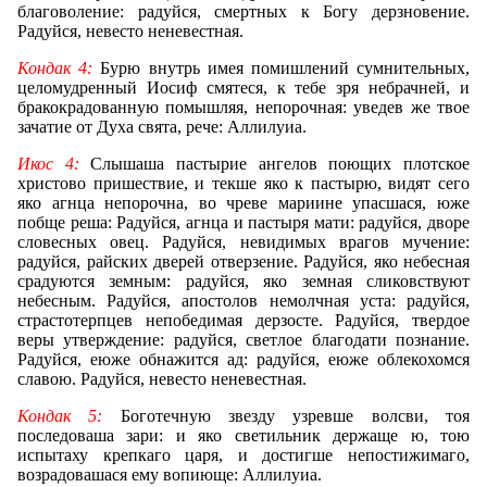
благоволение: радуйся, смертных к Богу дерзновение.
Радуйся, невесто неневестная.
Кондак 4:
Бурю внутрь имея помишлений сумнительных,
целомудренный Иосиф смятеся, к тебе зря небрачней, и
бракокрадованную помышляя, непорочная: уведев же твое
зачатие от Духа свята, рече: Аллилуиа.
Икос 4:
Слышаша пастырие ангелов поющих плотское
христово пришествие, и текше яко к пастырю, видят сего
яко агнца непорочна, во чреве мариине упасшася, юже
побще реша: Радуйся, агнца и пастыря мати: радуйся, дворе
словесных овец. Радуйся, невидимых врагов мучение:
радуйся, райских дверей отверзение. Радуйся, яко небесная
срадуются земным: радуйся, яко земная сликовствуют
небесным. Радуйся, апостолов немолчная уста: радуйся,
страстотерпцев непобедимая дерзосте. Радуйся, твердое
веры утверждение: радуйся, светлое благодати познание.
Радуйся, еюже обнажится ад: радуйся, еюже облекохомся
славою. Радуйся, невесто неневестная.
Кондак 5:
Боготечную звезду узревше волсви, тоя
последоваша зари: и яко светильник держаще ю, тою
испытаху крепкаго царя, и достигше непостижимаго,
возрадовашася ему вопиюще: Аллилуиа.