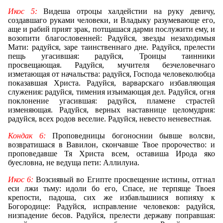
Икос 5:
Видеша отроцы халдейстии на руку девичу,
создавшаго руками человеки, и Владыку разумевающе его,
аще и рабий прият зрак, потщашася дарми послужити ему, и
возопити благословенней: Радуйся, звезды незаходимыя
Мати: радуйся, заре таинственнаго дне. Радуйся, прелести
пещь угасившая: радуйся, Троицы таинники
просвещающая. Радуйся, мучителя безчеловечнаго
изметающая от начальства: радуйся, Господа человеколюбца
показавшая Христа. Радуйся, варварскаго избавляющая
служения: радуйся, тимения изъимающая дел. Радуйся, огня
поклонение угасившая: радуйся, пламене страстей
изменяющая. Радуйся, верных наставнице целомудрия:
радуйся, всех родов веселие. Радуйся, невесто неневестная.
Кондак 6:
Проповедницы богоноснии бывше волсви,
возвратишася в Вавилон, скончавше Твое пророчество: и
проповедавше Тя Христа всем, оставиша Ирода яко
буесловна, не ведуща пети: Аллилуиа.
Икос 6:
Возсиявый во Египте просвещение истины, отгнал
еси лжи тьму: идоли бо его, Спасе, не терпяще Твоея
крепости, падоша, сих же избавльшиися вопияху к
Богородице: Радуйся, исправление человеков: радуйся,
низпадение бесов. Радуйся, прелести державу поправшая: