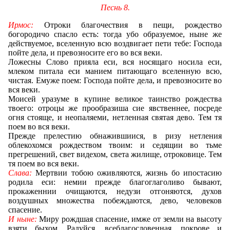
Песнь 8.
Ирмос:
Отроки благочествия в пещи, рождество
богородичо спасло есть: тогда убо образуемое, ныне же
действуемое, вселенную всю воздвигает пети тебе: Господа
пойте дела, и превозносите его во вся веки.
Ложесны Слово прияла еси, вся носящаго носила еси,
млеком питала еси манием питающаго вселенную всю,
чистая
.
Емуже поем: Господа пойте дела, и превозносите во
вся веки.
Моисей уразуме в купине великое таинство рождества
твоего: отроцы же прообразиша сие явственнее, посреде
огня стояще, и неопаляеми, нетленная святая дево. Тем тя
поем во вся веки.
Прежде прелестию обнажившиися, в ризу нетления
облекохомся рождеством твоим: и седящии во тьме
прегрешений, свет видехом, света жилище, отроковице. Тем
тя поем во вся веки.
Слава:
Мертвии тобою оживляются, жизнь бо ипостасию
родила еси: немии прежде благоглаголиво бывают,
прокаженнии очищаются, недузи отгоняются, духов
воздушных множества побеждаются, дево, человеков
спасение.
И ныне:
Миру рождшая спасение, имже от земли на высоту
взяти быхом. Радуйся, всеблагословенная, покрове и