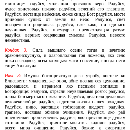
таиннице: радуйся, молчания просящих веро. Радуйся,
чудес христовых начало: радуйся, велений его главизно.
Радуйся, лествице небесная, еюже сниде Бог: радуйся, мосте
приводяй сущих от земли на небо. Радуйся, свет
неизреченно родившая: радуйся, еже како, ни единаго
научившая. Радуйся, премудрых превосходящая разум:
радуйся, верных озаряющая смыслы. Радуйся
,
невесто
неневестная.
Кондак 3:
Сила вышняго осени тогда в зачатию
браконеискусную, и благоплодная тоя ложесна, яко село
показа сладкое, всем хотящым жати спасение, внегда пети
сице: Аллилуиа.
Икос 3:
Имущи богоприятную дева утробу, востече ко
Елисавети: младенец же оноя, абие познав сея целование,
радовашеся, и играньми яко песньми вопияше к
Богородице: Радуйся, отрасли неувядаемыя розго: радуйся,
плода безсмертнаго стяжание. Радуйся, делателя делающая
человеколюбца: радуйся, садителя жизни нашея рождшая.
Радуйся, ниво, растящая гобзование щедрот: радуйся,
трапезо, носящая обилие очищения. Радуйся, яко рай
пшеничный процветаеши: радуйся, яко пристанище душам
готовиши. Радуйся, приятное молитвы кадило: радуйся,
всего мира очищение. Радуйся, божие к смертным