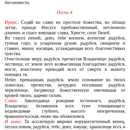
богоневесто.
Песнь 4.
Ирмос:
Седяй во славе не престоле божества, во облаце
легце, прииде Иисусе пребожественный, нетленною
дланию, и спасе зовущыя: слава, Христе, силе Твоей.
Во гласех пений, дево, тебе вопием, всепетая: радуйся,
тучная горо, и усыренная духом: радуйся, свещниче и
стамно, манну носящая, услаждающая всех благочестивых
чувства.
Очистилище миру, радуйся, пречистая Владычице: радуйся,
лествице, от земли всех возвысившая благодатию: радуйся,
мосте, воистинну преводяй всех от смерти к животу
поющих тя.
Небес превышшая, радуйся, земли основание во твоих
ложеснах,
пречистая, нетрудно носившая: радуйся,
червленице, багряницу божественную омочившая от
кровей твоих, цареви силам.
Слава:
Законодавца рождшая истиннаго, радуйся,
Владычице, беззакония всех туне очищающаго:
недоведомая глубино, высото неизреченная,
браконеискусная, еюже мы обожихомся.
И ныне:
Тя исплетшую мирови нерукоплетенный венец,
песнословим, радуйся, тебе, дево, зовуще, хранилище всех и