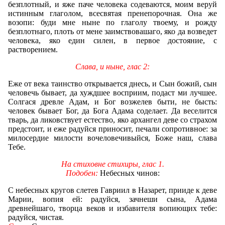
безплотный, и яже паче человека содеваются, моим веруй
истинным глаголом, всесвятая пренепорочная. Она же
возопи: буди мне ныне по глаголу твоему, и рожду
безплотнаго,
плоть от мене заимствовашаго, яко да возведет
человека, яко един силен, в первое достояние, с
растворением.
Слава, и ныне, глас 2:
Еже от века таинство открывается днесь, и Сын божий, сын
человечь бывает, да хуждшее восприим, подаст ми лучшее.
Солгася древле Адам, и Бог возжелев быти, не бысть:
человек бывает Бог, да Бога Адама соделает. Да веселится
тварь, да ликовствует естество, яко архангел деве со страхом
предстоит, и еже радуйся приносит, печали сопротивное: за
милосердие милости вочеловечивыйся, Боже наш, слава
Тебе.
На стиховне стихиры, глас 1.
Подобен:
Небесных чинов:
С небесных кругов слетев Гавриил в Назарет, прииде к деве
Марии, вопия ей: радуйся, зачнеши сына, Адама
древнейшаго, творца веков и избавителя вопиющих тебе:
радуйся, чистая.