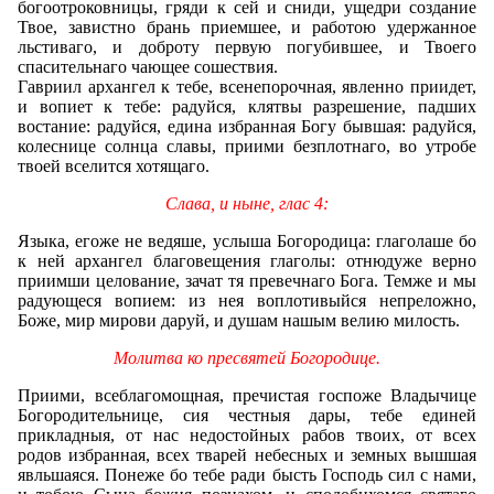
богоотроковницы, гряди к сей и сниди, ущедри создание
Твое, завистно брань приемшее, и работою удержанное
льстиваго, и доброту первую погубившее, и Твоего
спасительнаго чающее сошествия.
Гавриил архангел к тебе, всенепорочная, явленно приидет,
и вопиет к тебе: радуйся, клятвы разрешение, падших
востание: радуйся, едина избранная Богу бывшая: радуйся,
колеснице солнца славы, приими безплотнаго, во утробе
твоей вселится хотящаго.
Слава, и ныне, глас 4:
Языка, егоже не ведяше, услыша Богородица: глаголаше бо
к ней архангел благовещения глаголы: отнюдуже верно
приимши целование, зачат тя превечнаго Бога. Темже и мы
радующеся вопием: из нея воплотивыйся непреложно,
Боже, мир мирови даруй, и душам нашым велию милость.
Молитва ко пресвятей Богородице.
Приими, всеблагомощная, пречистая госпоже Владычице
Богородительнице, сия честныя дары, тебе единей
прикладныя, от нас недостойных рабов твоих, от всех
родов избранная, всех тварей небесных и земных вышшая
явльшаяся. Понеже бо тебе ради бысть Господь сил с нами,