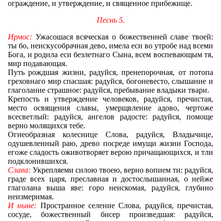
ограждение, и утверждение, и священное прибежище.
Песнь 5.
Ирмос:
Ужасошася всяческая о божественней славе твоей:
ты бо, неискусобрачная дево, имела еси во утробе над всеми
Бога, и родила еси безлетнаго Сына, всем воспевающым тя,
мир подавающая.
Путь рождшая жизни, радуйся, пренепорочная, от потопа
греховнаго мир спасшая: радуйся, богоневесто, слышание и
глаголание страшное: радуйся, пребывание владыки твари.
Крепость и утверждение человеков, радуйся, пречистая,
место освящения славы, умерщвление адово, чертоже
всесветлый: радуйся, ангелов радосте: радуйся, помоще
верно молящихся тебе.
Огнеобразная колеснице Слова, радуйся, Владычице,
одушевленный раю, древо посреде имущи жизни Господа,
егоже сладость оживотворяет верою причащающихся, и тли
подклонившихся.
Слава:
Укрепляеми силою твоею, верно вопием ти: радуйся,
граде всех царя, преславная и достослышанная, о нейже
глаголана выша яве: горо неискомая, радуйся, глубино
неизмеримая.
И ныне:
Пространное селение Слова, радуйся, пречистая,
сосуде, божественный бисер произведшая: радуйся,