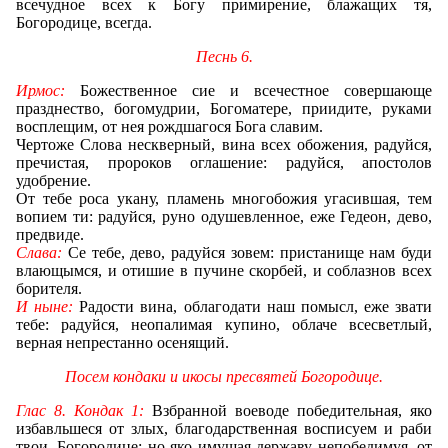
всечудное всех к Богу примирение, блажащих тя,
Богородице, всегда.
Песнь 6.
Ирмос:
Божественное сие и всечестное совершающе
празднество, богомудрии, Богоматере, приидите, руками
восплещим, от нея рождшагося Бога славим.
Чертоже Слова нескверный, вина всех обожения, радуйся,
пречистая, пророков оглашение: радуйся, апостолов
удобрение.
От тебе роса
укану, пламень многобожия угасившая, тем
вопием ти: радуйся, руно одушевленное, еже Гедеон, дево,
предвиде.
Слава:
Се тебе, дево, радуйся зовем: пристанище нам буди
влающымся, и отишие в пучине скорбей, и соблазнов всех
борителя.
И ныне:
Радости вина, облагодати наш помысл, еже звати
тебе: радуйся, неопалимая купино, облаче всесветлый,
верная непрестанно осенящий.
Посем кондаки и икосы пресвятей Богородице.
Глас 8. Кондак 1:
Взбранной воеводе победительная, яко
избавльшеся от злых, благодарственная восписуем и раби
твои, Богородице: но яко имущая державу непобедимуя, от