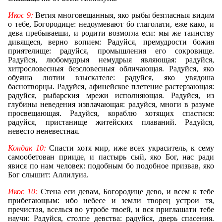
Икос 9:
Ветия многовещанныя, яко рыбы безгласныя видим
о тебе, Богородице: недоумевают бо глаголати, еже како, и
дева пребываеши, и родити возмогла еси: мы же таинству
дивящеся, верно вопием: Радуйся, премудрости божия
приятелище: радуйся, промышления его сокровище.
Радуйся, любомудрыя немудрыя являющая: радуйся,
хитрословесныя безсловесныя обличающая. Радуйся, яко
обуяша лютии взыскателе: радуйся, яко увядоша
баснотворцы. Радуйся, афинейское плетение растерзающая:
радуйся, рыбарския мрежи исполняющая. Радуйся, из
глубины неведения извлачающая: радуйся, многи в разуме
просвещающая. Радуйся, кораблю хотящих спастися:
радуйся, пристанище житейских плаваний. Радуйся,
невесто неневестная.
Кондак 10:
Спасти хотя мир, иже всех украситель, к сему
самообетован прииде, и пастырь сый, яко Бог, нас ради
явися по нам человек: подобным бо подобное призвав, яко
Бог слышит: Аллилуиа.
Икос 10:
Стена еси девам, Богородице дево, и всем к тебе
прибегающым: ибо небесе и земли творец устрои тя,
пречистая, вселься во утробе твоей, и вся приглашати тебе
научи: Радуйся, столпе девства: радуйся, дверь спасения.