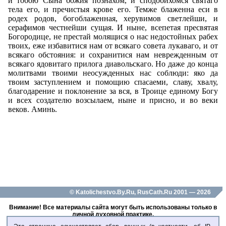
и тобою Сына божия познахом, и сподобихомся святаго
тела его, и пречистыя крове его. Темже блаженна еси в
родех родов, богоблаженная, херувимов светлейши, и
серафимов честнейши сущая. И ныне, всепетая пресвятая
Богородице, не престай молящися о нас недостойных рабех
твоих, еже избавитися нам от всякаго совета лукаваго, и от
всякаго обстояния: и сохранитися нам неврежденным от
всякаго ядовитаго прилога диавольскаго. Но даже до конца
молитвами твоими неосужденных нас соблюди: яко да
твоим заступлением и помощию спасаеми, славу, хвалу,
благодарение и поклонение за вся, в Троице единому Богу
и всех создателю возсылаем, ныне и присно, и во веки
веков. Аминь.
© Katolichestvo.By.Ru, RusCath.Ru 2001 — 2026
Внимание! Все материалы сайта могут быть использованы только в
личной духовной практике.
Любое воспроизведение данных материалов - только с разрешения