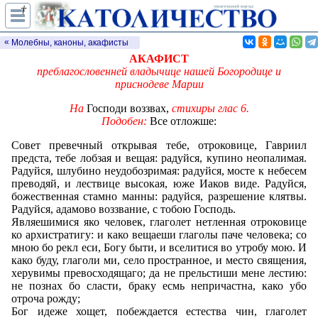
†
Акафист Пресвятой Богородице
Канон и акафист. Для католиков
Молебны, каноны, акафисты
АКАФИСТ
славяно-византийского обряда. По к
преблагословенней владычице нашей Богородице и
Иерейский молитвослов. Рим, 1950.
приснодеве Марии
На
Господи воззвах,
стихиры глас 6.
Подобен:
Все отложше:
Совет превечный открывая тебе, отроковице, Гавриил
предста, тебе лобзая и вещая: радуйся, купино неопалимая.
Радуйся, шлубино неудобозримая: радуйся, мосте к небесем
преводяй, и лествице высокая, юже Иаков виде. Радуйся,
божественная стамно манны: радуйся, разрешение клятвы.
Радуйся, адамово воззвание, с тобою Господь.
Являешимися яко человек, глаголет нетленная отроковице
ко архистратигу: и како вещаеши глаголы паче человека; со
мною бо рекл еси, Богу быти, и вселитися во утробу мою. И
како буду, глаголи ми, село пространное, и место священия,
херувимы превосходящаго; да не прельстиши мене лестию:
не познах бо сласти, браку есмь
непричастна, како убо
отроча рожду;
Бог идеже хощет, побеждается естества чин, глаголет