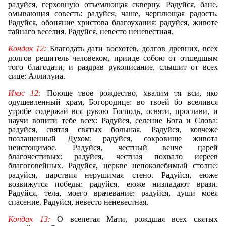
радуйся, герховную отъемлющая скверну. Радуйся, бане,
омывающая совесть: радуйся, чаше, черплющая радость.
Радуйся, обоняние христова благоухания: радуйся, животе
тайнаго веселия. Радуйся, невесто неневестная.
Кондак 12:
Благодать дати восхотев, долгов древних, всех
долгов решитель человеком, прииде собою от отшедшым
того благодати, и раздрав рукописание, слышит от всех
сице: Аллилуиа.
Икос 1
2:
Поюще твое рождество, хвалим тя вси, яко
одушевленный храм, Богородице: во твоей бо вселився
утробе содержай вся рукою Господь, освяти, прослави, и
научи вопити тебе всех: Радуйся, селение Бога и Слова:
радуйся, святая святых большая. Радуйся, ковчеже
позлащенный Духом: радуйся, сокровище живота
неистощимое. Радуйся, честный венче царей
благочестивых: радуйся, честная похвало иереев
благоговейных. Радуйся, церкве непоколебимый столпе:
радуйся, царствия нерушимая стено. Радуйся, еюже
возвижутся победы: радуйся, еюже низпадают врази.
Радуйся, тела, моего врачевание: радуйся, души моея
спасение. Радуйся, невесто неневестная.
Кондак 13:
О всепетая Мати, рождшая всех святых