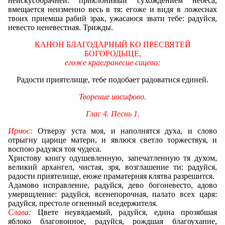
неискусобрачней: приклонивый сухождением небеса,
вмещается неизменно весь в тя: егоже и видя в ложеснах
твоих приемша рабий зрак, ужасаюся звати тебе: радуйся,
невесто неневестная. Трижды.
КАНОН БЛАГОДАРНЫЙ КО ПРЕСВЯТЕЙ
БОГОРОДЫЦЕ,
егоже краегранесие сицево:
Радости приятелище, тебе подобает радоватися единей.
Творение иосифово.
Глас 4. Песнь 1.
Ирмос:
Отверзу уста моя, и наполнятся духа, и слово
отрыгну царице матери, и явлюся светло торжествуя, и
воспою радуяся тоя чудеса.
Христову книгу одушевленную, запечатленную тя духом,
великий архангел, чистая, зря, возглашение ти: радуйся,
радости приятелище, еюже праматерняя клятва разрешится.
Адамово исправление, радуйся, дево богоневесто, адово
умервщление: радуйся, всенепорочная, палато всех царя:
радуйся, престоле огненный вседержителя.
Слава:
Цвете неувядаемый, радуйся, едина прозябшая
яблоко благовонное, радуйся, рождшая благоухание,