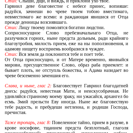
Стих:
Слыши, дщи, и виждь, и приклони ухо твое.
Гарвиил деве благовестие с небесе принес, вопияше:
радуйся, зачнеши во чреве твоем тобою вместимаго,
невместимаго же всеми: и раждающая явишися от Отца
прежде денницы возсиявшаго.
Стих:
Лицу твоему помолятся богатии людстии.
Соприсносущное Слово пребезначальнаго Отца, не
разлучився горних, ныне предста дольным, ради крайняго
благоутробия, милость прием, еже на ны поползновения, и
адамову нищету восприемь вообразися в чуждее.
Стих:
Вся земля да поклонится тебе и поет тебе.
От Отца присносущно, и от Матере временно, явивыйся
мирови, пресущественное Слово, образ раба приемлет: и
бывает плоть, не отступль божества, и Адама назидает во
чреве безсеменно заченшия его.
Слава, и ныне, глас 2:
Благовествует Гавриил благодатней
днесь: радуйся, невестная Мати, и неискусобрачная. Не
удивляйся странному моему зраку, ни ужасайся, архангел бо
есмь. Змий прельсти Еву иногда. Ныне же благовествую
тебе радость, и пребудеши нетленна, и родиши Господа,
пречистая.
Таже тропарь, глас 8:
Повеленное тайно, прием в разуме, в
крове иосифове, тщанием предста безплотный, глаголя