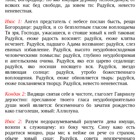
всяких нас бед свободи, да зовем ти: Радуйся, невесто
неневестная.
Икос 1:
Ангел предстатель с небесе послан бысть, рещи
Богородице: радуйся, и со безплотным гласом воплощаема
Тя зря, Господи, ужасашеся, и стояше зовый к ней таковая:
Радуйся, еюже радость возсияет: радуйся, еюже клятва
исчезнет. Радуйся, падшаго Адама воззвание: радуйся, слез
евиных избавление. Радуйся, высото неудобовосходимая
человеческими помыслы: радуйся, глубино неудобозримая
и ангельскима очима. Радуйся, яко еси царево седалище:
радуйся, яко носиши носящего вся. Радуйся, звездо
являющая солнце: радуйся, утробо божественнаго
воплощения. Радуйся, еюже обновляется тварь: радуйся,
еюже покланяемся творцу. Радуйся, невесто неневестная.
Кондак 2:
Видящи святая себе в чистоте, глаголет Гавриилу
дерзостно: преславное твоего гласа неудобоприятельно
души моей является: безсеменнаго бо зачатия рождество
како глаголеши, зовый: Аллилуиа.
Икос 2:
Разум недоразумеваемый разумети дева имущи,
возопи к служищему: из боку чисту, Сину како есть
родитися мощно, рцы ми; к нейже он рече со страхом,
обыче зовый сице: Радуйся, совета неизреченнаго