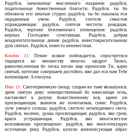
Радуйся, начальнице мысленнаго наздания: радуйся,
подательнице божественныя благости. Радуйся, ты бо
обновила еси зачатыя студно: радуйся, ты бо наказала еси
окраденныя умом. Радуйся, тлителя смыслов
упраждняющая: радуйся, сеятеля чистоты рождшая.
Радуйся, чертоже безсеменнаго уневещения: радуйся,
верных Господеви сочетавшая. Радуйся, добрая
младопитательнице девам: радуйся, невестокрасительнице
душ святых. Радуйся, невесто неневестная.
Кондак 11:
Пение всякое побеждается, спростретися
тщащееся ко множеству многих щедрот Твоих,
равночисленныя бо песка песни аще приносим Ти, царю
святый, ничтоже совершаем достойно, яже дал еси нам Тебе
вопиющым: Аллилуиа.
Икос 11:
Светоприемную свещу, сущым во тьме явльшуюся,
зрим святую деву: невещественный бо вжигающи огнь,
наставляет к разуму божественному вся, зарею ум
просвещающая, званием же почитаемая, сими: Радуйся,
луче умнаго солнца: радуйся, светило незаходимаго света.
Радуйся, молние, душы просвещающая: радуйся, яко гром,
враги устрашающая. Радуйся, яко многосветлое
возсияваеши просвещение: радуйся, яко многотекущую
источаеши реку. Радуйся, купели живописующая образ: