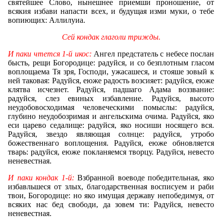
святейшее Слово, нынешнее приемши проношение, от
всякия избави напасти всех, и будущая изми муки, о тебе
вопиющих: Аллилуиа.
Сей кондак глаголи трижды.
И паки чтется 1-й икос:
Ангел предстатель с небесе послан
бысть, рещи Богородице: радуйся, и со безплотным гласом
воплощаема Тя зря, Господи, ужасашеся, и стояше зовый к
ней таковая: Радуйся, еюже радость возсияет: радуйся, еюже
клятва исчезнет. Радуйся, падшаго Адама воззвание:
радуйся, слез евиных избавление. Радуйся, высото
неудобовосходимая человеческими помыслы: радуйся,
глубино неудобозримая и ангельскима очима. Радуйся, яко
еси царево седалище: радуйся, яко носиши носящего вся.
Радуйся, звездо являющая солнце: радуйся, утробо
божественнаго воплощения. Радуйся, еюже обновляется
тварь: радуйся, еюже покланяемся творцу. Радуйся, невесто
неневестная.
И паки кондак 1-й:
Взбранной воеводе победительная, яко
избавльшеся от злых, благодарственная восписуем и раби
твои, Богородице: но яко имущая державу непобедимуя, от
всяких нас бед свободи, да зовем ти: Радуйся, невесто
неневестная.