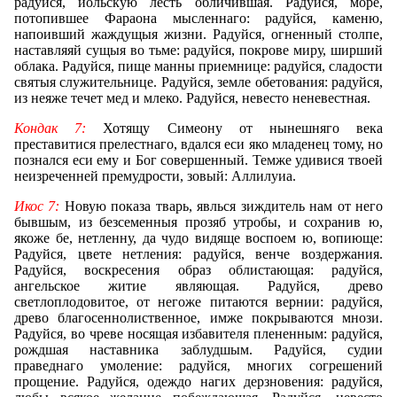
радуйся, иольскую лесть обличившая. Радуйся, море,
потопившее Фараона мысленнаго: радуйся, каменю,
напоивший жаждущыя жизни. Радуйся, огненный столпе,
наставляяй сущыя во тьме: радуйся, покрове миру, ширший
облака. Радуйся, пище манны приемнице: радуйся, сладости
святыя служительнице. Радуйся, земле обетования: радуйся,
из неяже течет мед и млеко. Радуйся, невесто неневестная.
Кондак 7:
Хотящу Симеону от нынешняго века
преставитися прелестнаго, вдался еси яко младенец тому, но
познался еси ему и Бог совершенный. Темже удивися твоей
неизреченней премудрости, зовый: Аллилуиа.
Икос 7:
Новую показа тварь, явлься зиждитель нам от него
бывшым, из безсеменныя прозяб утробы, и сохранив ю,
якоже бе, нетленну, да чудо видяще воспоем ю, вопиюще:
Радуйся, цвете нетления: радуйся, венче воздержания.
Радуйся, воскресения образ облистающая: радуйся,
ангельское житие являющая. Радуйся, древо
светлоплодовитое, от негоже питаются вернии: радуйся,
древо благосеннолиственное, имже покрываются мнози.
Радуйся, во чреве носящая избавителя плененным: радуйся,
рождшая наставника заблудшым. Радуйся, судии
праведнаго умоление: радуйся, многих согрешений
прощение. Радуйся, одеждо нагих дерзновения: радуйся,