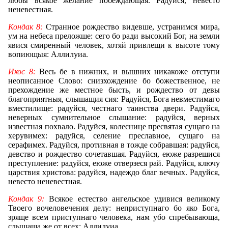
любы всякое желание побеждающая. Радуйся, невесто
неневестная.
Кондак 8:
Странное рождество видевше, устранимся мира,
ум на небеса преложше: сего бо ради высокий Бог, на земли
явися смиренный человек, хотяй привлещи к высоте тому
вопиющыя: Аллилуиа.
Икос 8:
Весь бе в нижних, и вышних никакоже отступи
неописанное Слово: снизхождение бо божественное, не
прехождение же местное бысть, и рождество от девы
благоприятныя, слышащия сия: Радуйся, Бога невместимаго
вместилище: радуйся, честнаго таинства двери. Радуйся,
неверных сумнительное слышание: радуйся, верных
известная похвало. Радуйся, колеснице пресвятая сущаго на
херувимех: радуйся, селение преславное, сущаго на
серафимех. Радуйся, противная в тожде собравшая: радуйся,
девство и рождество сочетавшая. Радуйся, еюже разрешися
преступление: радуйся, еюже отверзеся рай. Радуйся, ключу
царствия христова: радуйся, надеждо благ вечных. Радуйся,
невесто неневестная.
Кондак 9:
Всякое естество ангельское удивися великому
Твоего вочеловечения делу: неприступнаго бо яко Бога,
зряще всем приступнаго человека, нам убо спребывающа,
слышаща же от всех: Аллилуиа.