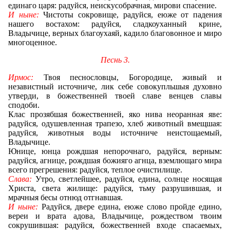
единаго царя: радуйся, неискусобрачная, мирови спасение.
И ныне:
Чистоты сокровище, радуйся, еюже от падения
нашего востахом: радуйся, сладкоуханный крине,
Владычице, верных благоухаяй, кадило благовонное и миро
многоценное.
Песнь 3.
Ирмос:
Твоя песнословцы, Богородице, живый и
независтный источниче, лик себе совокупльшыя духовно
утверди, в божественней твоей славе венцев славы
сподоби.
Клас прозябшая божественней, яко нива неоранная яве:
радуйся, одушевленная трапезо, хлеб животный вмещшая:
радуйся, животныя воды источниче неистощаемый,
Владычице.
Юнице, юнца рождшая непорочнаго, радуйся, верным:
радуйся, агнице, рождшая божияго агнца, вземлющаго мира
всего прегрешения: радуйся, теплое очистилище.
Слава:
Утро, светлейшее, радуйся, едина, солнце носящая
Христа, света жилище: радуйся, тьму разрушившая, и
мрачныя бесы отнюд отгнавшая.
И ныне:
Радуйся, двере едина, еюже слово пройде едино,
вереи и врата адова, Владычице, рождеством твоим
сокрушившая: радуйся, божественней входе спасаемых,