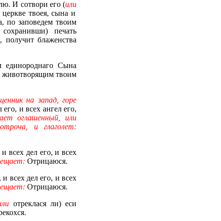
ю. И сотвори его (
или
 церкве твоея, сына и
а, по заповедем твоим
сохранивши) печать
, получит блаженства
м единороднаго Сына
 и животворящим твоим
енник на запад, горе
его, и всех ангел его,
ет оглашенный, или
отроча, и глаголет:
 всех дел его, и всех
ещает:
Отрицаюся.
 всех дел его, и всех
ещает:
Отрицаюся.
или
отреклася ли) еси
екохся.