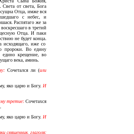
Христа Сына Божия,
 Света от света, Бога
осущна Отца, имже вся
сшедшаго с небес, и
шася. Распятаго же за
 воскресшаго в третий
одесную Отца. И паки
ствию не будет конца
.
а исходящаго, иже со
о пророки. Во едину
 едино крещение, во
ущаго века, аминь.
му:
Сочетался ли (
или
у, яко царю и Богу.
И
ему третие:
Сочетахся
.
у, яко царю и Богу.
И
и священник, глаголя: