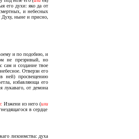
 под нозе его (
или
ея)
я его духи: яко да от
смертных, и небесных
у Духу, ныне и присно,
воему и по подобию, и
ом не презривый, но
: сам и создание твое
небесное. Отверзи его
в ней) просвещению
ветла, избавляюща его
я лукаваго, от демона
я:
Изжени из него (
или
гнездящагося в сердце
якаго лихоимства: духа