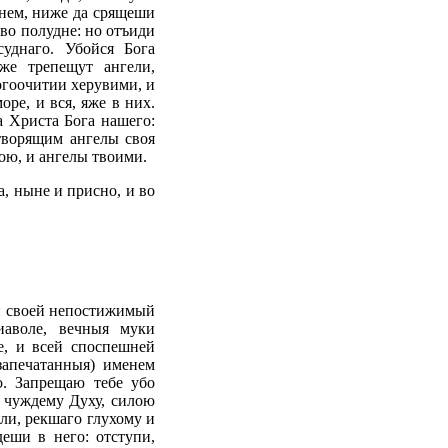
 нем, ниже да срящеши
 во полудне: но отъиди
суднаго. Убойся Бога
же трепещут ангели,
ногоочитии херувими, и
ре, и вся, яже в них.
а Христа Бога нашего:
творящим ангелы своя
лою, и ангелы твоими.
, ныне и присно, и во
ти своей непостижимый
иаволе, вечныя муки
е, и всей споспешней
апечатанныя) именем
о. Запрещаю тебе убо
и чуждему Духу, силою
ли, рекшаго глухому и
еши в него: отступи,