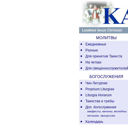
Чинопоследования Таинст
Молитва во еже с
По кн.: Требник
Laudetur Iesus Christus!
МОЛИТВЫ
Ежедневные
Разные
Для принятия Таинств
На четках
Для священнослужителе
БОГОСЛУЖЕНИЯ
Чин Литургии
Proprium Liturgiae
Liturgia Horarum
Таинства и требы
Доп. богослужения
акафисты, каноны, молебны
литании
,
процессии
Календарь