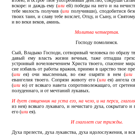
втоею, и острое твое употребивый действо, сокруши сатану
вскоре: и даждь ему (
или
ей) победы на него и на нечисты
тебе милость получив (
или
получивши), сподобитися без
твоих таин, и славу тебе возслет, Отцу, и Сыну, и Святом
и во веки веков, аминь.
Молитва четвертая.
Господу помолимся.
Сый, Владыко Господи, сотворивый человека по образу т
давый ему власть жизни вечныя, таже отпадша грех
устроивый вочеловечением Христа твоего, спасение мира
сие избавль от работы вражия, приими в царство твое пре
(
или
ея) очи мысленныя, во еже озаряти в нем (
или
евангелия твоего. Сопрязи животу его (
или
ея) ангела с
(
или
ю) от всякаго навета сопротиволежащаго, от сретени
полуденнаго, и от мечтаний лукавых.
И дует священник на уста его, на чело, и на перси, глагол
из нея) всякаго лукаваго, и нечистаго духа, сокрытаго и 
его (
или
ея).
И глаголет сие трижды.
Духа прелести, духа лукавства, духа идолослужения, и вс