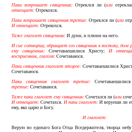
Паки вопрошает священник:
Отреклся ли (
или
отрекла
отвещает:
Отрекохся.
Паки вопрошает священник третие:
Отреклся ли (
или
отр
И отвещает:
Отрекохся.
Таже глаголет священник:
И дуни, и плюни на него.
И сие сотворшу, обращает его священник к востоку, доле 
ему священник:
Сочетаваешилися Христу;
И отвеща
восприемник, глаголя:
Сочетаваюся.
Паки священник глаголет второе:
Сочетаваешилися Хрис
Сочетаваюся.
Паки священник глаголет третие:
Сочетаваешилис
третие:
Сочетаваюся.
Таже паки глаголет ему священник:
Сочетался ли (
или
соче
И отвещает:
Сочетахся.
И паки глаголет:
И веруеши ли е
ему, яко царю и Богу.
И глаголет:
Верую во единаго Бога Отца Вседержителя, творца неб