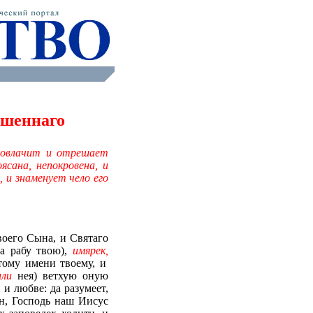
ашеннаго
совлачит и отрешает
ясана, непокровена, и
, и знаменует чело его
воего Сына, и Святаго
а рабу твою),
имярек,
тому имени твоему, и
или
нея) ветхую оную
 и любве: да разумеет,
н, Господь наш Иисус