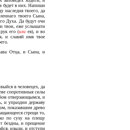
х заповедех ходити, и
ив будет в них. Напиши
у наследия твоего, да
леннаго твоего Сына,
го Духа. Да будут очи
и твои, еже услышати
рук его (
или
ея), и во
я, и славяй имя твое
его.
ава Отца, и Сына, и
выйся в человецех, да
реве сопротивныя силы
обом отверзающымся, и
, и упраздни державу
гом, показавшим древо
ращающееся стрещи то,
ко по суху на плещу
ит бездны, и прещение
ойся, изыди, и отступи