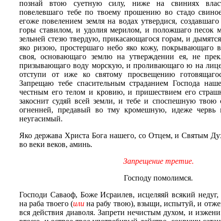
познай втою суетную силу, ниже на свиниях вла
повелевшаго тебе по твоему прошению во стадо свиное
егоже повелением
земля на водах утвердися, создавшаго
горы ставилом, и удолия мерилом, и положшаго песок м
зельней стезю твердую, прикасающагося горам, и дымятс
яко ризою, простершаго небо яко кожу, покрывающаго 
своя, основающаго землю на утверждении ея, не прек
призывающаго воду морскую, и проливающаго ю на лице 
отступи от иже ко святому просвещению готовящаго
Запрещаю тебе спасительным страданием Господа наше
честным его телом и кровию, и пришествием его страш
закоснит судяй всей земли, и тебе и споспешную твою 
огненней, предавый во тму кромешную, идеже червь
неугасимый.
Яко держава Христа Бога нашего, со Отцем, и Святым Ду
во веки веков, аминь.
Запрещение третие.
Господу помолимся.
Господи Саваоф, Боже Исраилев, исцеляяй всякий недуг,
на раба твоего (
или
на рабу твою), взыщи, испытуй, и отже
вся действия диаволя. Запрети нечистым духом, и изжени 