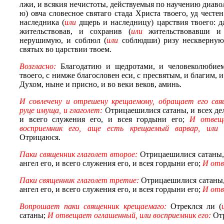
лжи, и всякия нечистоты, действуемыя по научению диавол
ю) овча словесное святаго стада Христа твоего, уд честен
наследника (
или
дщерь и наследницу) царствия твоего: д
жительствовав, и сохранив (
или
жительствовавши и 
нерушимую, и соблюл (
или
соблюдши) ризу нескверную
святых во царствии твоем.
Возгласно:
Благодатию и щедротами, и человеколюбие
твоего, с нимже благословен еси, с пресвятым, и благим,
Духом, ныне и присно, и во веки веков, аминь.
И совлечену и отрешену крещаемому, обращает его свящ
руце имуща, и глаголет:
Отрицаешилися сатаны, и всех дел 
и всего служения его, и всея гордыни его;
И отвеща
восприемник его, аще есть крещаемый варвар, или 
Отрицаюся.
Паки священник глаголет второе:
Отрицаешилися сатаны, и
ангел его, и всего служения его, и всея гордыни его;
И отв
Паки священник глаголет третие:
Отрицаешилися сатаны, и
ангел его, и всего служения его, и всея гордыни его;
И отв
Вопрошает паки священник крещаемаго:
Отреклся ли (
сатаны;
И отвещает оглашенный, или восприемник его:
Отр