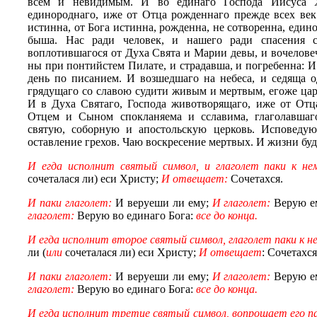
всем и невидимым. И во единаго Господа Иисуса 
единороднаго, иже от Отца рожденнаго прежде всех век.
истинна, от Бога истинна, рожденна, не сотворенна, един
быша. Нас ради человек, и нашего ради спасения 
воплотившагося от Духа Свята и Марии девы
,
и вочеловеч
ны при понтийстем Пилате, и страдавша, и погребенна: И
день по писанием. И возшедшаго на небеса, и седяща 
грядущаго со славою судити живым и мертвым, егоже цар
И в Духа Святаго, Господа животворящаго, иже от Отц
Отцем и Сыном спокланяема и сславима, глаголавшаг
святую, соборную и апостольскую церковь. Исповедую
оставление грехов. Чаю воскресение мертвых.
И жизни буд
И егда исполнит святый символ, и глаголет паки к не
сочеталася ли) еси Христу;
И отвещает:
Сочетахся.
И паки глаголет:
И веруеши ли ему;
И глаголет:
Верую ем
глаголет:
Верую во единаго Бога:
все до конца.
И егда исполнит второе святый символ, глаголет паки к н
ли (
или
сочеталася ли) еси Христу;
И отвещает
: Сочетахся
И паки глаголет:
И веруеши ли ему;
И глаголет:
Верую ем
глаголет:
Верую во единаго Бога:
все до конца.
И егда исполнит третие святый символ, вопрошает его пак