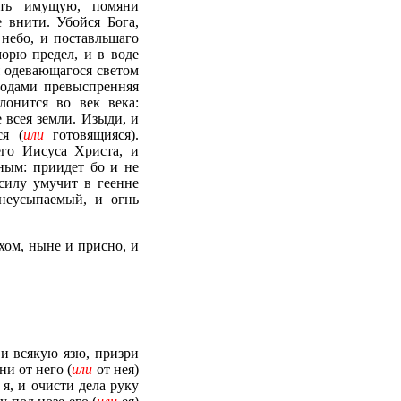
сть имущую, помяни
 внити. Убойся Бога,
 небо, и поставльшаго
орю предел, и в воде
я одевающагося светом
водами превыспренняя
лонится во век века:
всея земли. Изыди, и
ся (
или
готовящияся).
го Иисуса Христа, и
ным: приидет бо и не
силу умучит в геенне
 неусыпаемый
,
и огнь
хом, ныне и присно, и
 и всякую язю, призри
ни от него (
или
от нея)
я, и очисти дела руку