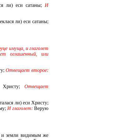
ся ли) еси сатаны;
И
еклася ли) еси сатаны;
руце имуща, и глаголет
ет оглашенный, или
ту;
Отвещает второе:
я Христу;
Отвещает
талася ли) еси Христу;
му;
И глаголет:
Верую
у и земли видимым же