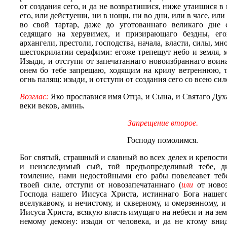
от создания сего, и да не возвратишися, ниже утаишися в
его, или дейстуеши, ни в нощи, ни во дни, или в часе, или
во свой тартар, даже до уготованнаго великаго дне 
седящаго на херувимех, и призирающаго бездны, его
архангели, престоли, господства, начала, власти, силы, м
шестокрилатии серафими: егоже трепещут небо и земля, мо
Изыди, и отступи от запечатаннаго новоизбраннаго воин
онем бо тебе запрещаю, ходящим на крилу ветреннюю, 
огнь палящ: изыди, и отступи от создания сего со всею си
Возглас:
Яко прославися имя Отца, и Сына, и Святаго Духа
веки веков, аминь.
Запрещение второе.
Господу помолимся.
Бог святый, страшный и славный во всех делех и крепос
и неизследимый сый, той предъопределивый тебе, д
томление, нами недостойными его рабы повелеавет теб
твоей силе, отступи от новозапечатаннаго (
или
от новоз
Господа нашего Иисуса Христа, истиннаго Бога нашег
вселукавому, и нечистому, и скверному, и омерзенному, 
Иисуса Христа, всякую власть имущаго на небеси и на зем
немому демону: изыди от человека, и да не ктому внид