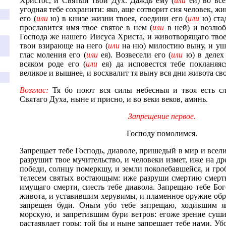
Христос, и Святый твой Дух. Даждь ему (
или
ей) во все
угодная тебе сохранити: яко, аще сотворит сия человек, ж
его (
или
ю) в книзе жизни твоея, соедини его (
или
ю) стад
прославится имя твое святое в нем (
или
в ней) и возлюб
Господа же нашего Иисуса Христа, и животворящаго твое
твои взирающе на него (
или
на ню) милостию выну, и уш
глас моления его (
или
ея). Возвесели его
(
или
ю) в делех 
всяком роде его (
или
ея) да исповестся тебе покланяяс
великое и вышнее, и восхвалит тя выну вся дни живота сво
Возглас:
Тя бо поют вся силы небесныя и твоя есть сл
Святаго Духа, ныне и присно, и во веки веков, аминь.
Запрещение первое.
Господу помолимся.
Запрещает тебе Господь, диаволе, пришедый в мир и всели
разрушит твое мучительство, и человеки измет, иже на д
победи, солнцу померкшу, и земли поколебавшейся, и гр
телесем святых востающым: иже разруши смертию смерть
имущаго смерти, сиесть тебе диавола. Запрещаю тебе Бо
живота, и уставившим херувимы, и пламенное оружие об
запрещен буди. Оным убо тебе запрещаю, ходившим я
морскую, и запретившим бури ветров: егоже зрение суш
растаявлает горы: той бы и ныне запрещает тебе нами. Уб