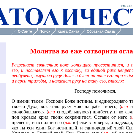
в и тайнодействий
отворити оглашеннаго
. Београд, 1982.
О Сайте
Поиск
Карта Сайта
Обратная Связь
Молитва во еже сотворити огл
Разрешает священник пояс хотящаго просветитися, и 
его, и поставляет его к востоку, во единой ризе непрепо
й
необувена, имущаго руце доле: и дует на лице его трижды
и перси трижды, и налагает руку на главу его, глаголя:
Господу помолимся.
О имени твоем, Господи Боже истины, и единороднаго т
твоего Духа, возлагаю руку мою на раба твоего, (
или
н
сподобльшагося (
или
сподобльшуюся) прибегнути ко свя
под кровом крил твоих сохранитися. Остави от него (
прелесть, и исполни его (
или
ю) еже в тя веры, и надежди,
яко ты еси един Бог истинный, и единородный твой Сы