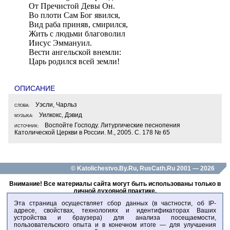
От Пречистой Девы Он.
Во плоти Сам Бог явился,
Вид раба приняв, смирился,
Жить с людьми благоволил
Иисус Эммануил.
Вести ангельской внемли:
Царь родился всей земли!
ОПИСАНИЕ
Слова:
Уэсли, Чарльз
Музыка:
Уилкокс, Дэвид
Источник:
Воспойте Господу. Литургические песнопения
Католической Церкви в России. М., 2005. С. 178 № 65
© Katolichestvo.By.Ru, RusCath.Ru 2001 — 2026
Внимание! Все материалы сайта могут быть использованы только в
личной духовной практике.
Любое воспроизведение данных материалов - только с разрешения
Эта страница осуществляет сбор данных (в частности, об IP-
администраторов сайта!
адресе, свойствах, технологиях и идентификаторах Ваших
устройства и браузера) для анализа посещаемости,
пользовательского опыта и в конечном итоге — для улучшения