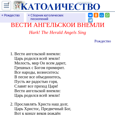
†
Вести ангельской внемли
Рождество
Сборник католических
песнопений
ВЕСТИ АНГЕЛЬСКОЙ ВНЕМЛИ
Hark! The Herald Angels Sing
Рождество
Вести ангельской внемли:
Царь родился всей земли!
Милость, мир Он всем дарит,
Грешных с Богом примирит.
Все народы, вознеситесь:
В песне все объединитесь,
Пусть же радостью горя,
Славят все приход Царя!
Вести ангельской внемли:
Царь родился всей земли!
Прославлять Христа наш долг,
Царь Христос, Предвечный Бог,
Вот к концу веков рождён